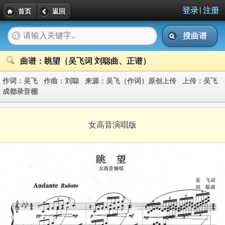
|
登录
注册
首页
返回
搜曲谱
曲谱：眺望（吴飞词 刘聪曲、正谱）
作词：
吴飞
作曲：
刘聪
来源：
吴飞（作词）原创上传
上传：
吴飞
成都录音棚
女高音演唱版