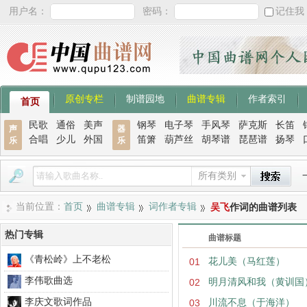
用户名：
密码：
记住我
原创专栏
制谱园地
曲谱专辑
作者索引
首页
民歌
通俗
美声
钢琴
电子琴
手风琴
萨克斯
长笛
声
器
合唱
少儿
外国
笛箫
葫芦丝
胡琴谱
琵琶谱
扬琴
乐
乐
所有类别
当前位置：
首页
曲谱专辑
词作者专辑
吴飞
作词的曲谱列表
热门专辑
曲谱标题
《青松岭》上不老松
01
花儿美（马红莲）
李伟歌曲选
02
明月清风和我（黄训国
李庆文歌词作品
03
川流不息（于海洋）