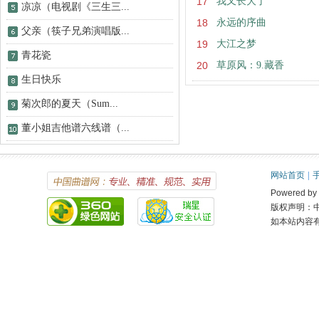
17
我又长大了
凉凉（电视剧《三生三...
18
永远的序曲
父亲（筷子兄弟演唱版...
19
大江之梦
青花瓷
20
草原风：9.藏香
生日快乐
菊次郎的夏天（Sum...
董小姐吉他谱六线谱（...
网站首页
|
Powered 
版权声明：
如本站内容