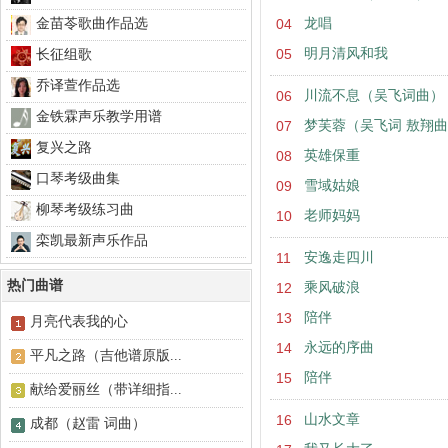
金苗苓歌曲作品选
04
龙唱
05
明月清风和我
长征组歌
乔译萱作品选
06
川流不息（吴飞词曲）
金铁霖声乐教学用谱
07
梦芙蓉（吴飞词 敖翔
复兴之路
08
英雄保重
口琴考级曲集
09
雪域姑娘
柳琴考级练习曲
10
老师妈妈
栾凯最新声乐作品
11
安逸走四川
热门曲谱
12
乘风破浪
13
陪伴
月亮代表我的心
14
永远的序曲
平凡之路（吉他谱原版...
15
陪伴
献给爱丽丝（带详细指...
16
山水文章
成都（赵雷 词曲）