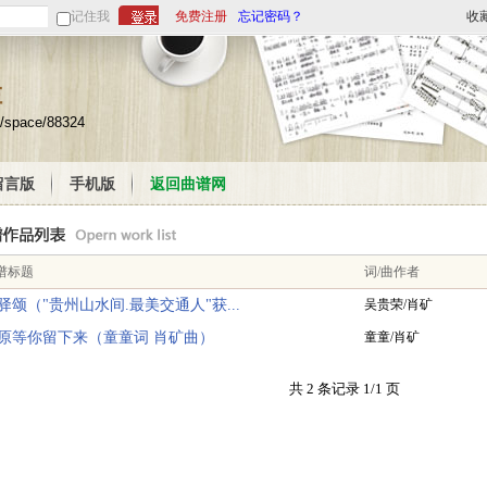
记住我
免费注册
忘记密码？
收
栏
m/space/88324
留言版
手机版
返回曲谱网
谱标题
词/曲作者
驿颂（"贵州山水间.最美交通人"获...
吴贵荣/肖矿
原等你留下来（童童词 肖矿曲）
童童/肖矿
共 2 条记录 1/1 页