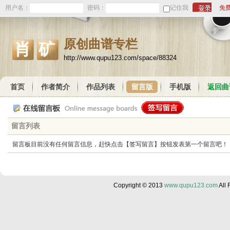
用户名：
密码：
记住我
免
原创曲谱专栏
肖矿
http://www.qupu123.com/space/88324
首页
作者简介
作品列表
留言版
手机版
返回曲
留言列表
留言板目前没有任何留言信息，赶快点击【签写留言】按钮发表第一个留言吧！
Copyright © 2013
www.qupu123.com
All