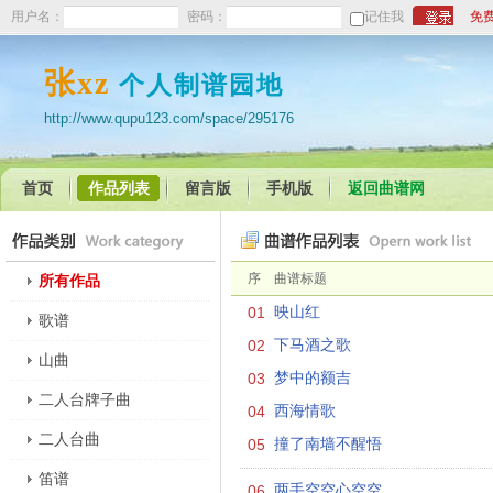
用户名：
密码：
记住我
免
张xz
个人制谱园地
http://www.qupu123.com/space/295176
首页
作品列表
留言版
手机版
返回曲谱网
序
曲谱标题
所有作品
01
映山红
歌谱
02
下马酒之歌
山曲
03
梦中的额吉
二人台牌子曲
04
西海情歌
二人台曲
05
撞了南墙不醒悟
笛谱
06
两手空空心空空