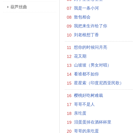
葫芦丝曲
07
我是一条小河
08
敖包相会
09
我把来生许给了你
10
刘老根想丁香
11
想你的时候问月亮
12
花又期
13
山坡坡（男女对唱）
14
看谁都不如你
15
星星索（印度尼西亚民歌）
16
樱桃好吃树难栽
17
哥哥不是人
18
亲圪蛋
19
泪蛋蛋掉在酒杯杯里
20
哥哥的亲圪蛋