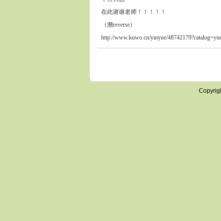
在此谢谢老师！！！！！
（溯reverse）
http://www.kuwo.cn/yinyue/48742179?catalog=y
Copyrig