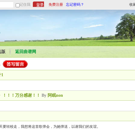
记住我
免费注册
忘记密码？
收
6
机版
返回曲谱网
1
》！！！万分感谢！！
By
阿眠non
3天要转校走，我想将这首歌弹会，为她弹送，以谢我们的友谊。