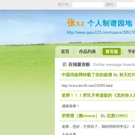
用户名：
密码：
张xz
个人制谱园地
http://www.qupu123.com/space/29517
首页
作品列表
留言版
手
中国词曲网转载了你的曲谱
By
秋天红叶
http://www.ktvc8.com/210295.html
老师！！！求玖月奇迹版的《龙的传人
感谢老师！
求简谱（溯reverse）
By
忘羡159951
老师，您好，打扰你了。我的同班同学过2，
十分火急