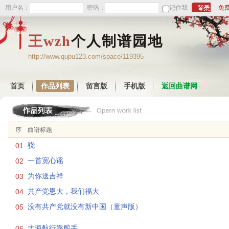
用户名：
密码：
记住我
免
王wzh
个人制谱园地
http://www.qupu123.com/space/119395
首页
作品列表
留言版
手机版
返回曲谱网
序
曲谱标题
01
骁
02
一首宽心谣
03
为你送吉祥
04
共产党恩大，我们福大
05
没有共产党就没有新中国（童声版）
06
大海航行靠舵手