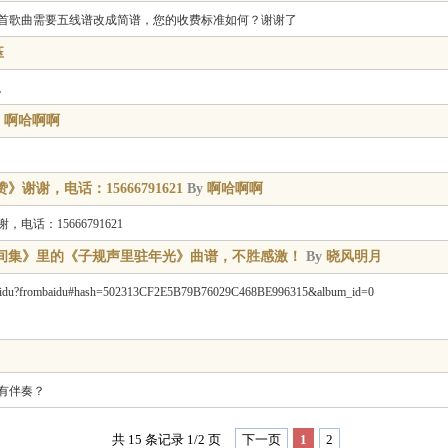
首歌曲需要五线谱改成简谱，您的收费标准如何？谢谢了
钰
。
y
啊哈啊啊
谢，电话：15666791621
By
啊哈啊啊
话：15666791621
间集》里的《子规声里驻年光》曲谱，不胜感激！
By
晓风明月
mbaidu?frombaidu#hash=502313CF2E5B79B76029C468BE996315&album_id=0
有伴奏？
共 15 条记录 1/2 页
下一页
1
2