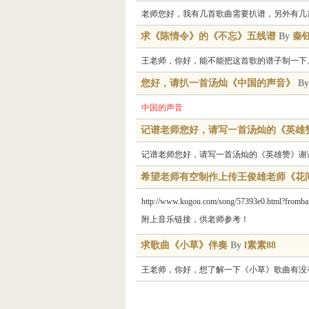
老师您好，我有几首歌曲需要扒谱，另外有几
求《陈情令》的《不忘》五线谱
By
秦
王老师，你好，能不能把这首歌的谱子制一下
您好，请扒一首汤灿《中国的声音》
B
中国的声音
​记谱老师您好，请写一首汤灿的《英雄赞》谢
记谱老师您好，请写一首汤灿的《英雄赞》谢谢，电
希望老师有空制作上传王俊雄老师《花
http://www.kugou.com/song/57393e0.html?fro
附上音乐链接，供老师参考！
求歌曲《小草》伴奏
By
l素素88
王老师，你好，想了解一下《小草》歌曲有没