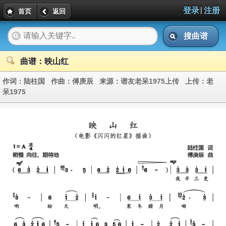
|
登录
注册
首页
返回
搜曲谱
曲谱：映山红
作词：
陆柱国
作曲：
傅庚辰
来源：
谱友老呆1975上传
上传：
老
呆1975