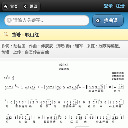
|
登录
注册
首页
返回
搜曲谱
曲谱：映山红
作词：
陆柱国
作曲：
傅庚辰
演唱(奏)：
谢军
来源：
刘厚涛编配、
制谱
上传：
自贡传吉吉他