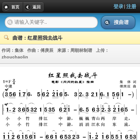
|
登录
注册
首页
返回
搜曲谱
曲谱：红星照我去战斗
作词：
集体
作曲：
傅庚辰
来源：
周朝林制谱
上传：
zhouchaolin