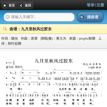
|
登录
注册
首页
返回
搜曲谱
曲谱：九月里秋风过胶东
作词：
晓光
作曲：
若屏
演唱(奏)：
蒋大为
来源：
jingfu制谱
上
传：
秋叶起舞