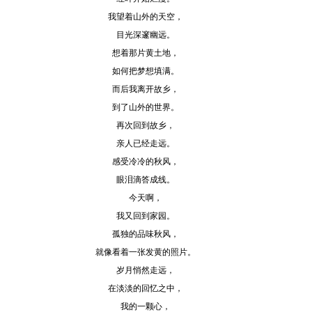
我望着山外的天空，
目光深邃幽远。
想着那片黄土地，
如何把梦想填满。
而后我离开故乡，
到了山外的世界。
再次回到故乡，
亲人已经走远。
感受冷冷的秋风，
眼泪滴答成线。
今天啊，
我又回到家园。
孤独的品味秋风，
就像看着一张发黄的照片。
岁月悄然走远，
在淡淡的回忆之中，
我的一颗心，