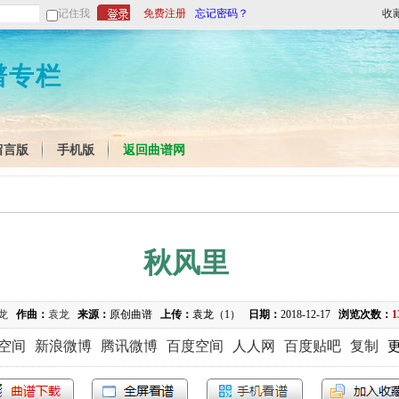
记住我
免费注册
忘记密码？
收
谱专栏
留言版
手机版
返回曲谱网
秋风里
龙
作曲：
袁龙
来源：
原创曲谱
上传：
袁龙（1）
日期：
2018-12-17
浏览次数：
1
Q空间
新浪微博
腾讯微博
百度空间
人人网
百度贴吧
复制