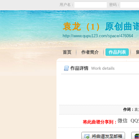
用户名：
密码：
袁龙（1）
原创曲
http://www.qupu123.com/space/476064
首页
作者简介
作品列表
作词：
袁
微信
Q
将此曲谱分享到：