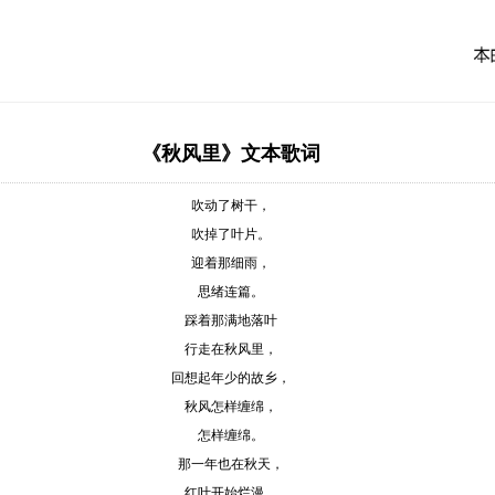
《秋风里》文本歌词
吹动了树干，
吹掉了叶片。
迎着那细雨，
思绪连篇。
踩着那满地落叶
行走在秋风里，
回想起年少的故乡，
秋风怎样缠绵，
怎样缠绵。
那一年也在秋天，
红叶开始烂漫。