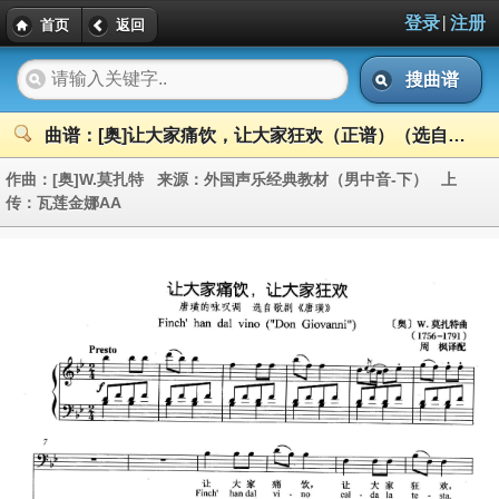
|
登录
注册
首页
返回
搜曲谱
曲谱：[奥]让大家痛饮，让大家狂欢（正谱）（选自歌剧《唐璜》）
作曲：
[奥]W.莫扎特
来源：
外国声乐经典教材（男中音-下）
上
传：
瓦莲金娜AA