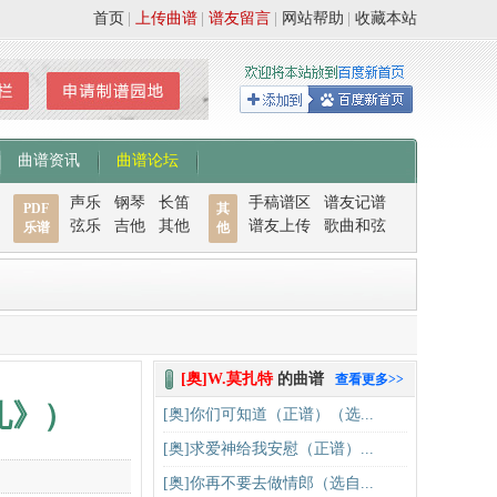
首页
|
上传曲谱
|
谱友留言
|
网站帮助
|
收藏本站
曲谱资讯
曲谱论坛
声乐
钢琴
长笛
手稿谱区
谱友记谱
PDF
其
弦乐
吉他
其他
谱友上传
歌曲和弦
乐谱
他
[奥]W.莫扎特
的曲谱
查看更多>>
礼》）
[奥]你们可知道（正谱）（选...
[奥]求爱神给我安慰（正谱）...
[奥]你再不要去做情郎（选自...