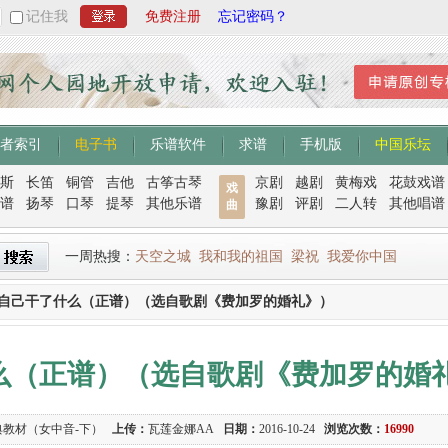
记住我
免费注册
忘记密码？
者索引
电子书
乐谱软件
求谱
手机版
中国乐坛
斯
长笛
铜管
吉他
古筝古琴
京剧
越剧
黄梅戏
花鼓戏谱
戏
谱
扬琴
口琴
提琴
其他乐谱
豫剧
评剧
二人转
其他唱谱
曲
一周热搜：
天空之城
我和我的祖国
梁祝
我爱你中国
我自己干了什么（正谱）（选自歌剧《费加罗的婚礼》）
什么（正谱）（选自歌剧《费加罗的婚
典教材（女中音-下）
上传：
瓦莲金娜AA
日期：
2016-10-24
浏览次数：
16990