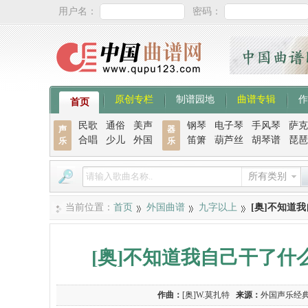
用户名：
密码：
原创专栏
制谱园地
曲谱专辑
作
首页
民歌
通俗
美声
钢琴
电子琴
手风琴
萨克
声
器
合唱
少儿
外国
笛箫
葫芦丝
胡琴谱
琵琶
乐
乐
所有类别
当前位置：
首页
外国曲谱
九字以上
[奥]不知道
[奥]不知道我自己干了
作曲：
[奥]W.莫扎特
来源：
外国声乐经