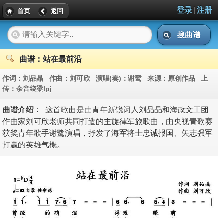
|
登录
注册
首页
返回
搜曲谱
曲谱：站在最前沿
作词：
刘品晶
作曲：
刘可欣
演唱(奏)：
谢鹭
来源：
原创作品
上
传：
余音绕梁lpj
曲谱介绍：
这首歌曲是由青年新锐词人刘品晶和海政文工团
作曲家刘可欣老师共同打造的主旋律军旅歌曲，由央视青歌赛
获奖青年歌手谢鹭演唱，抒发了海军将士忠诚报国、矢志强军
打赢的英雄气概。