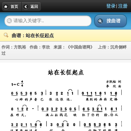
|
登录
注册
首页
返回
搜曲谱
曲谱：站在长征起点
作词：
方凯裕
作曲：
李欣
来源：
《中国曲谱网》
上传：
沉舟侧畔
过