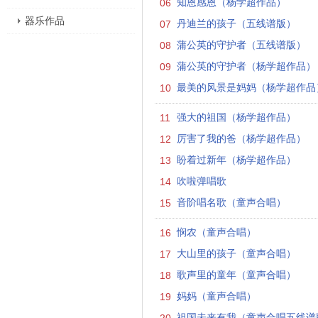
06
知恩感恩（杨学超作品）
器乐作品
07
丹迪兰的孩子（五线谱版）
08
蒲公英的守护者（五线谱版）
09
蒲公英的守护者（杨学超作品）
10
最美的风景是妈妈（杨学超作品
11
强大的祖国（杨学超作品）
12
厉害了我的爸（杨学超作品）
13
盼着过新年（杨学超作品）
14
吹啦弹唱歌
15
音阶唱名歌（童声合唱）
16
悯农（童声合唱）
17
大山里的孩子（童声合唱）
18
歌声里的童年（童声合唱）
19
妈妈（童声合唱）
祖国未来有我（童声合唱五线谱