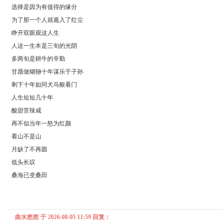
选择是因为有值得的缘分
为了那一个人就遁入了红尘
睁开双眼观这人生
人这一生本是三旬的光阴
多两旬是耕牛的辛勤
甘愿做猢狲十年谋乐于子孙
剩下十年如同犬马般看门
人生短短几十年
酸甜苦辣咸
再不似当年一怒为红颜
看山不是山
月缺了不再圆
低头长叹
桑海已变桑田‌‌‌
曲水悠悠 于 2026-08-05 11:59 回复：