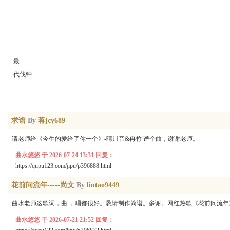
最
代伐钟
求谱
By
蒋jcy689
请老师给《今生的爱给了你一个》-晴川音&冉竹 谱个曲，谢谢老师。
曲水悠悠 于 2026-07-24 13:31 回复：
https://qupu123.com/jipu/p396888.html
花前问流年-----尚文
By
lintao9449
曲水老师这歌词，曲 ，唱都很好。恳请制作简谱。多谢。网红热歌《花前问流年》旋律优美节奏
曲水悠悠 于 2026-07-21 21:52 回复：