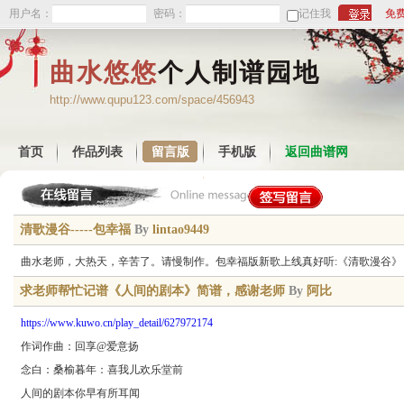
用户名：
密码：
记住我
免
曲水悠悠
个人制谱园地
http://www.qupu123.com/space/456943
首页
作品列表
留言版
手机版
返回曲谱网
清歌漫谷-----包幸福
By
lintao9449
曲水老师，大热天，辛苦了。请慢制作。包幸福版新歌上线真好听:《清歌漫谷》 天
求老师帮忙记谱《人间的剧本》简谱，感谢老师
By
阿比
https://www.kuwo.cn/play_detail/627972174
作词作曲：回享@爱意扬
念白：桑榆暮年：喜我儿欢乐堂前
人间的剧本你早有所耳闻