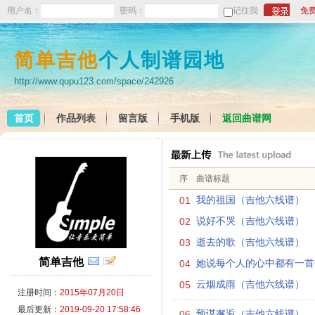
用户名：
密码：
记住我
免
简单吉他
个人制谱园地
http://www.qupu123.com/space/242926
首页
作品列表
留言版
手机版
返回曲谱网
序
曲谱标题
01
我的祖国（吉他六线谱）
02
说好不哭（吉他六线谱）
03
逝去的歌（吉他六线谱）
简单吉他
04
她说每个人的心中都有一首歌
05
云烟成雨（吉他六线谱）
注册时间：
2015年07月20日
最后更新：
2019-09-20 17:58:46
06
预谋邂逅（吉他六线谱）