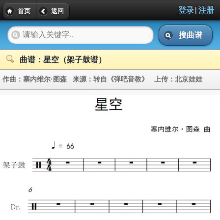
|
登录
注册
首页
返回
搜曲谱
曲谱：星空（架子鼓谱）
作曲：
塞内维尔·图森
来源：
转自《弹吧音教》
上传：
北京娃娃