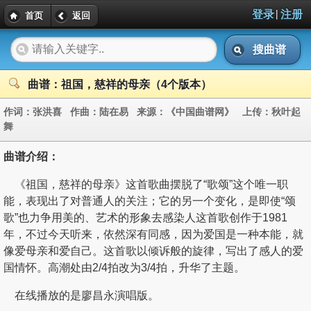
|
登录
注册
首页
返回
搜曲谱
曲谱：祖国，慈祥的母亲（4个版本）
作词：
张洪喜
作曲：
陆在易
来源：
《中国曲谱网》
上传：
秋叶起
舞
曲谱介绍：
《祖国，慈祥的母亲》这首歌曲摆脱了“歌颂”这个唯一职
能，表现出了对普通人的关注；它的另一个变化，是即使“颂
歌”也力争用美的、艺术的形象去感染人这首歌创作于1981
年，不过今天听来，依然深有同感，因为爱国是一种本能，就
像爱母亲和爱自己。这首歌以倾诉般的旋律，写出了感人的爱
国情怀。高潮处由2/4拍改为3/4拍，升华了主题。
在线播放的是廖昌永演唱版。