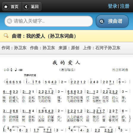
|
登录
注册
首页
返回
搜曲谱
曲谱：我的爱人（孙卫东词曲）
作词：
孙卫东
作曲：
孙卫东
来源：
原创
上传：
石河子孙卫东