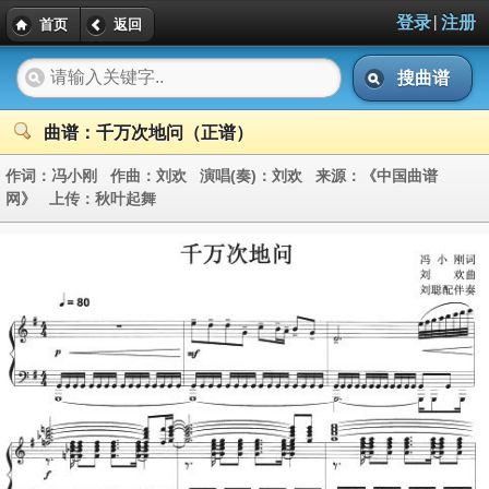
|
登录
注册
首页
返回
搜曲谱
曲谱：千万次地问（正谱）
作词：
冯小刚
作曲：
刘欢
演唱(奏)：
刘欢
来源：
《中国曲谱
网》
上传：
秋叶起舞