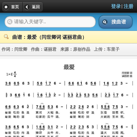
|
登录
注册
首页
返回
搜曲谱
曲谱：最爱（闫世卿词 谌丽君曲）
作词：
闫世卿
作曲：
谌丽君
来源：
原创作品
上传：
车里子