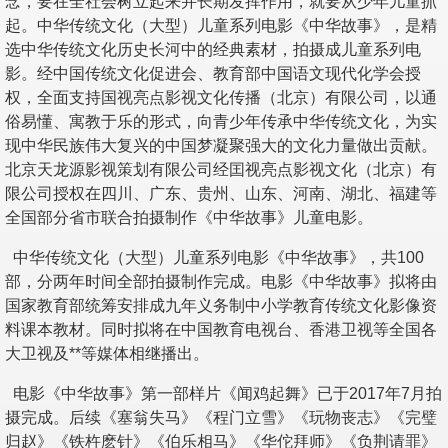
念，要在全社会树立起来并长期发挥作用，就要从少年儿童抓
起。中华传统文化（大型）儿童系列电影《中华故事》，是精
选中华传统文化历史长河中的经典素材，拍摄成儿童系列电
影。经中国传统文化促进会、教育部中国语文现代化学会授
权，全面支持国视亮点影视文化传播（北京）有限公司，以通
俗易懂、寓教于乐的形式，向青少年传承中华传统文化，为实
现中华民族伟大复兴的中国梦凝聚强大的文化力量做出贡献。
北京天龙源影视策划有限公司经囯视亮点影视文化（北京）有
限公司授权在四川、广东、贵州、山东、河南、湖北、福建等
全国部分省市联合拍摄制作《中华故事》儿童电影。
中华传统文化（大型）儿童系列电影《中华故事》，共100
部，分两年时间全部拍摄制作完成。电影《中华故事》拟将由
国家教育部统筹安排成九年义务制中小学教育传统文化影像资
料课本教材。同时拟将在中国教育电视台、香港卫视等全国各
大卫视及**等媒体相继播出。
电影《中华故事》第一部样片《闻鸡起舞》已于2017年7月拍
摄完成。后续《塞翁失马》《程门立雪》《玩物丧志》《完璧
归赵》《铁杵麽针》《伯乐相马》《华佗拜师》《负荆请罪》