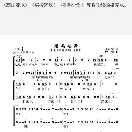
《高山流水》《买椟还珠》《孔融让梨》等将陆续拍摄完成。