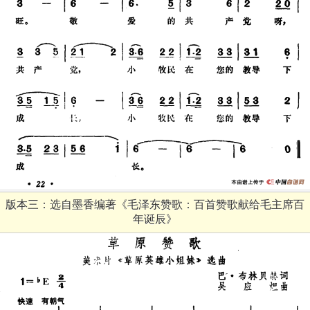
版本三：选自墨香编著《毛泽东赞歌：百首赞歌献给毛主席百
年诞辰》