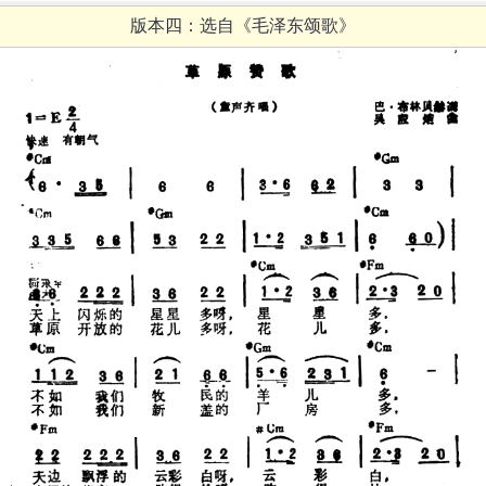
版本四：选自《毛泽东颂歌》