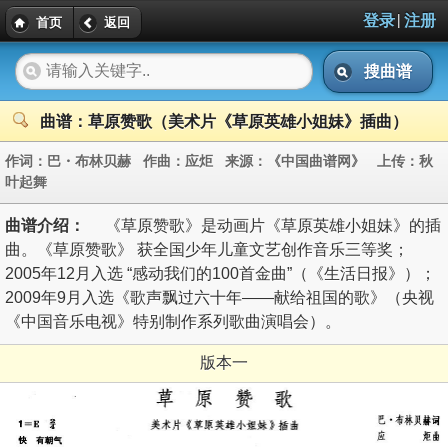
|
登录
注册
首页
返回
搜曲谱
曲谱：草原赞歌（美术片《草原英雄小姐妹》插曲）
作词：
巴・布林贝赫
作曲：
应炬
来源：
《中国曲谱网》
上传：
秋
叶起舞
曲谱介绍：
《草原赞歌》是动画片《草原英雄小姐妹》的插
曲。《草原赞歌》 获全国少年儿童文艺创作音乐三等奖；
2005年12月入选 “感动我们的100首金曲”（《生活日报》）；
2009年9月入选《歌声飘过六十年——献给祖国的歌》（央视
《中国音乐电视》特别制作系列歌曲演唱会）。
版本一