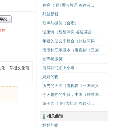
春晓（[唐]孟浩然词 谷建芬...
那就是我
歌声与微笑（合唱）
即可。
读唐诗（魏德泮词 谷建芬曲）
年轻的朋友来相会（张枚同词 ...
滚滚长江东逝水（电视剧《三国...
歌声与微笑
清晨我们踏上小道
文化、草根文化而
妈妈的吻
历史的天空（电视剧《三国演义...
今天是你的生日，中国（钟维国...
游子吟（[唐]孟郊词 谷建芬...
相关曲谱
妈妈的吻