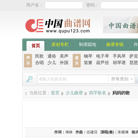
用户名：
密码：
原创专栏
制谱园地
曲谱专辑
作
首页
民歌
通俗
美声
钢琴
电子琴
手风琴
萨克
声
器
合唱
少儿
外国
笛箫
葫芦丝
胡琴谱
琵琶
乐
乐
所有类别
当前位置：
首页
少儿曲谱
四字歌名
妈妈的吻
作词：
傅林
作曲：
谷建芬
演唱(奏)：
朱晓琳
格