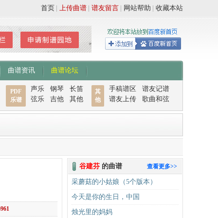
首页
|
上传曲谱
|
谱友留言
|
网站帮助
|
收藏本站
曲谱资讯
曲谱论坛
声乐
钢琴
长笛
手稿谱区
谱友记谱
PDF
其
弦乐
吉他
其他
谱友上传
歌曲和弦
乐谱
他
谷建芬
的曲谱
查看更多>>
采蘑菇的小姑娘（5个版本）
今天是你的生日，中国
6961
烛光里的妈妈