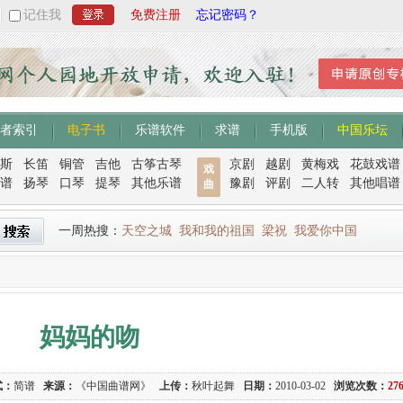
记住我
免费注册
忘记密码？
者索引
电子书
乐谱软件
求谱
手机版
中国乐坛
斯
长笛
铜管
吉他
古筝古琴
京剧
越剧
黄梅戏
花鼓戏谱
戏
谱
扬琴
口琴
提琴
其他乐谱
豫剧
评剧
二人转
其他唱谱
曲
一周热搜：
天空之城
我和我的祖国
梁祝
我爱你中国
妈妈的吻
式：
简谱
来源：
《中国曲谱网》
上传：
秋叶起舞
日期：
2010-03-02
浏览次数：
27