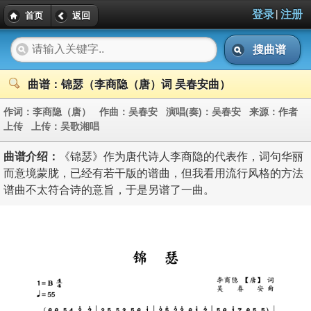
|
登录
注册
首页
返回
搜曲谱
曲谱：锦瑟（李商隐（唐）词 吴春安曲）
作词：
李商隐（唐）
作曲：
吴春安
演唱(奏)：
吴春安
来源：
作者
上传
上传：
吴歌湘唱
曲谱介绍：
《锦瑟》作为唐代诗人李商隐的代表作，词句华丽
而意境蒙胧，已经有若干版的谱曲，但我看用流行风格的方法
谱曲不太符合诗的意旨，于是另谱了一曲。