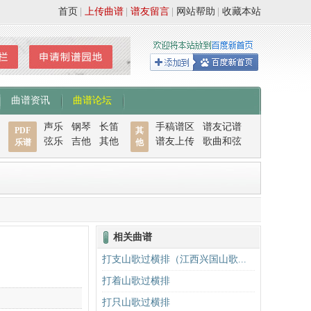
首页
|
上传曲谱
|
谱友留言
|
网站帮助
|
收藏本站
曲谱资讯
曲谱论坛
声乐
钢琴
长笛
手稿谱区
谱友记谱
PDF
其
弦乐
吉他
其他
谱友上传
歌曲和弦
乐谱
他
相关曲谱
打支山歌过横排（江西兴国山歌...
打着山歌过横排
打只山歌过横排