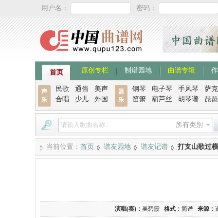
用户名：
密码：
原创专栏
制谱园地
曲谱专辑
作
首页
民歌
通俗
美声
钢琴
电子琴
手风琴
萨克
声
器
合唱
少儿
外国
笛箫
葫芦丝
胡琴谱
琵琶
乐
乐
所有类别
当前位置：
首页
谱友园地
谱友记谱
打支山歌过
演唱(奏)：
吴碧霞
格式：
简谱
来源：