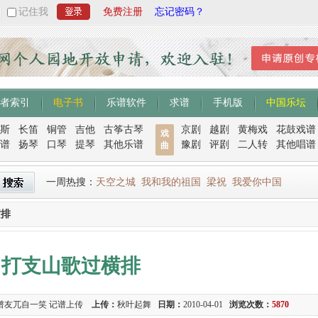
记住我
免费注册
忘记密码？
者索引
电子书
乐谱软件
求谱
手机版
中国乐坛
斯
长笛
铜管
吉他
古筝古琴
京剧
越剧
黄梅戏
花鼓戏谱
戏
谱
扬琴
口琴
提琴
其他乐谱
豫剧
评剧
二人转
其他唱谱
曲
一周热搜：
天空之城
我和我的祖国
梁祝
我爱你中国
横排
打支山歌过横排
谱友兀自一笑 记谱上传
上传：
秋叶起舞
日期：
2010-04-01
浏览次数：
5870