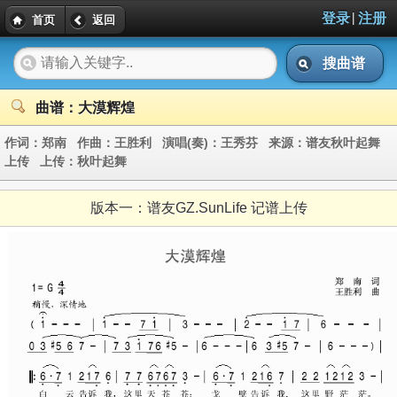
|
登录
注册
首页
返回
搜曲谱
曲谱：大漠辉煌
作词：
郑南
作曲：
王胜利
演唱(奏)：
王秀芬
来源：
谱友秋叶起舞
上传
上传：
秋叶起舞
版本一：
谱友GZ.SunLife 记谱上传