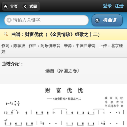
|
登录
注册
首页
返回
搜曲谱
曲谱：财富优优（《金贵情珍》组歌之十二）
作词：
陈颖波
作曲：
阿乐腾布音
来源：
中国曲谱网
上传：
北京娃
娃
曲谱介绍：
选自《家国之春》