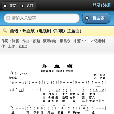
|
登录
注册
首页
返回
搜曲谱
曲谱：热血颂（电视剧《军魂》主题曲）
作词：
陈哲
作曲：
苏越
演唱(奏)：
廖昌永
来源：
Z.E.Z.记谱制
作
上传：
Z.E.Z.