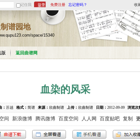
记住我
免费注册
忘记密码？
收
人制谱园地
www.qupu123.com/space/15340
机版
返回曲谱网
血染的风采
曲：
苏越
格式：
简谱
来源：
欣曲制谱
上传：
欣曲制谱
日期：
2012-09-09
浏览次
Q空间
新浪微博
腾讯微博
百度空间
人人网
百度贴吧
复制