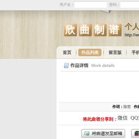
用户名：
密码：
个
欣曲制谱
http://
首页
作品列表
留言版
手
作词：
陈哲
作
微信
Q
将此曲谱分享到：