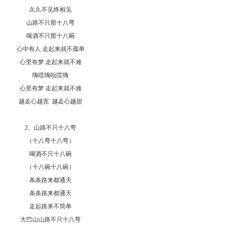
久久不见终相见
山路不只那十八弯
喝酒不只那十八碗
心中有人 走起来就不孤单
心里有梦 走起来就不难
嗨哎嗨吆哎嗨
心里有梦 走起来就不难
越走心越宽 越走心越甜
2、山路不只十八弯
（十八弯十八弯）
喝酒不只十八碗
（十八碗十八碗）
条条路来都通天
条条路来都通天
走起路来不简单
大巴山山路不只十八弯