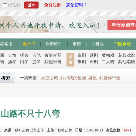
记住我
免费注册
忘记密码？
者索引
电子书
乐谱软件
求谱
手机版
中国乐坛
斯
长笛
铜管
吉他
古筝古琴
京剧
越剧
黄梅戏
花鼓戏谱
戏
谱
扬琴
口琴
提琴
其他乐谱
豫剧
评剧
二人转
其他唱谱
曲
一周热搜：
天空之城
我和我的祖国
梁祝
我爱你中国
山路不只十八弯
刚
来源：
秋叶起舞记谱上传
上传：
秋叶起舞
日期：
2018-10-23
浏览次数：
6971