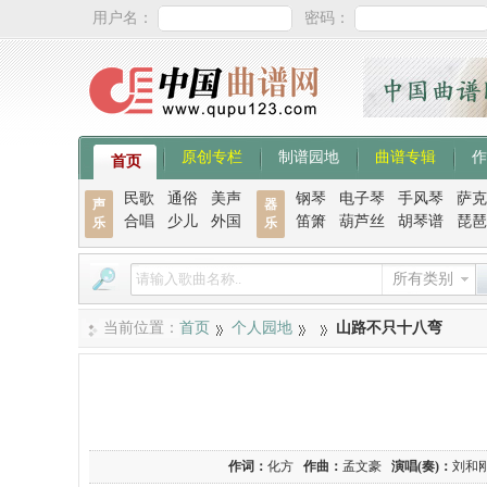
用户名：
密码：
原创专栏
制谱园地
曲谱专辑
作
首页
民歌
通俗
美声
钢琴
电子琴
手风琴
萨克
声
器
合唱
少儿
外国
笛箫
葫芦丝
胡琴谱
琵琶
乐
乐
所有类别
当前位置：
首页
个人园地
山路不只十八弯
作词：
化方
作曲：
孟文豪
演唱(奏)：
刘和