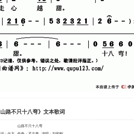
《山路不只十八弯》文本歌词
山路不只十八弯
作词：化方 作曲：孟文豪 演唱：刘和刚