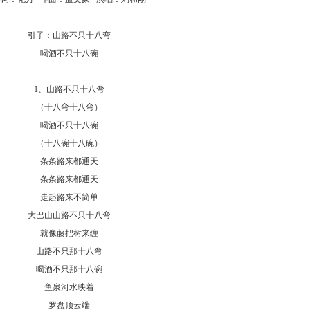
引子：山路不只十八弯
喝酒不只十八碗
1、山路不只十八弯
（十八弯十八弯）
喝酒不只十八碗
（十八碗十八碗）
条条路来都通天
条条路来都通天
走起路来不简单
大巴山山路不只十八弯
就像藤把树来缠
山路不只那十八弯
喝酒不只那十八碗
鱼泉河水映着
罗盘顶云端