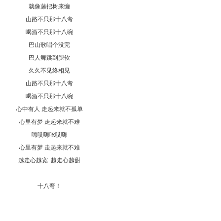
就像藤把树来缠
山路不只那十八弯
喝酒不只那十八碗
巴山歌唱个没完
巴人舞跳到腿软
久久不见终相见
山路不只那十八弯
喝酒不只那十八碗
心中有人 走起来就不孤单
心里有梦 走起来就不难
嗨哎嗨吆哎嗨
心里有梦 走起来就不难
越走心越宽 越走心越甜
十八弯！