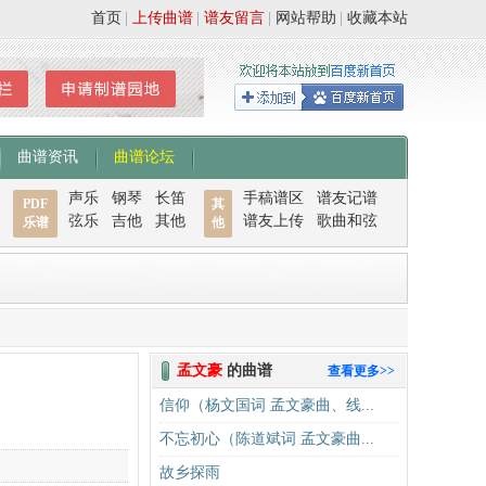
首页
|
上传曲谱
|
谱友留言
|
网站帮助
|
收藏本站
曲谱资讯
曲谱论坛
声乐
钢琴
长笛
手稿谱区
谱友记谱
PDF
其
弦乐
吉他
其他
谱友上传
歌曲和弦
乐谱
他
孟文豪
的曲谱
查看更多>>
信仰（杨文国词 孟文豪曲、线...
不忘初心（陈道斌词 孟文豪曲...
故乡探雨