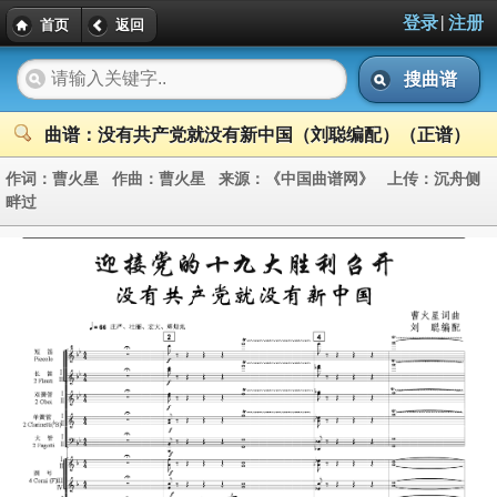
|
登录
注册
首页
返回
搜曲谱
曲谱：没有共产党就没有新中国（刘聪编配）（正谱）
作词：
曹火星
作曲：
曹火星
来源：
《中国曲谱网》
上传：
沉舟侧
畔过