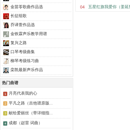
金苗苓歌曲作品选
04
五星红旗我爱你（姜延
长征组歌
乔译萱作品选
金铁霖声乐教学用谱
复兴之路
口琴考级曲集
柳琴考级练习曲
栾凯最新声乐作品
热门曲谱
月亮代表我的心
平凡之路（吉他谱原版...
献给爱丽丝（带详细指...
成都（赵雷 词曲）