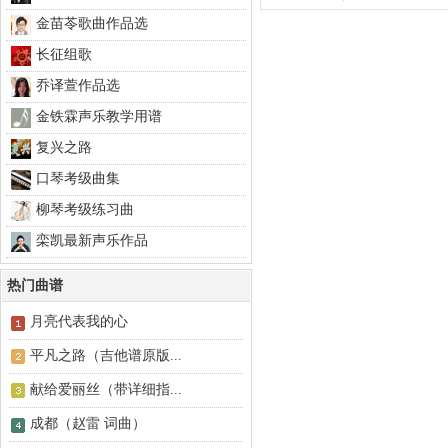
金苗苓歌曲作品选
长征组歌
乔译萱作品选
金铁霖声乐教学用谱
复兴之路
口琴考级曲集
柳琴考级练习曲
栾凯最新声乐作品
热门曲谱
月亮代表我的心
平凡之路（吉他谱原版...
献给爱丽丝（带详细指...
成都（赵雷 词曲）