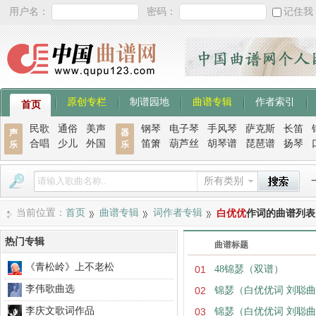
用户名：
密码：
记住我
原创专栏
制谱园地
曲谱专辑
作者索引
首页
民歌
通俗
美声
钢琴
电子琴
手风琴
萨克斯
长笛
声
器
合唱
少儿
外国
笛箫
葫芦丝
胡琴谱
琵琶谱
扬琴
乐
乐
所有类别
当前位置：
首页
曲谱专辑
词作者专辑
白优优
作词的曲谱列表
热门专辑
曲谱标题
《青松岭》上不老松
01
​48锦瑟（双谱）
李伟歌曲选
02
锦瑟（白优优词 刘聪曲 
李庆文歌词作品
03
锦瑟（白优优词 刘聪