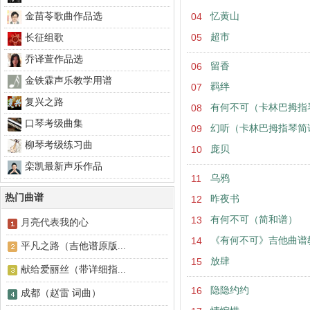
金苗苓歌曲作品选
04
忆黄山
05
超市
长征组歌
乔译萱作品选
06
留香
金铁霖声乐教学用谱
07
羁绊
复兴之路
08
有何不可（卡林巴拇指
口琴考级曲集
09
幻听（卡林巴拇指琴简
柳琴考级练习曲
10
庞贝
栾凯最新声乐作品
11
乌鸦
热门曲谱
12
昨夜书
13
有何不可（简和谱）
月亮代表我的心
14
《有何不可》吉他曲谱
平凡之路（吉他谱原版...
15
放肆
献给爱丽丝（带详细指...
16
隐隐约约
成都（赵雷 词曲）