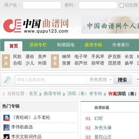
用户名：
密码：
记住我
原创专栏
制谱园地
曲谱专辑
作者索引
首页
民歌
通俗
美声
钢琴
电子琴
手风琴
萨克斯
长笛
声
器
合唱
少儿
外国
笛箫
葫芦丝
胡琴谱
琵琶谱
扬琴
乐
乐
所有类别
当前位置：
首页
曲谱专辑
演唱（奏）者专辑
许嵩
演唱（奏）
热门专辑
曲谱标题
《青松岭》上不老松
01
幻听
李伟歌曲选
02
灰色头像
李庆文歌词作品
03
曼陀山庄