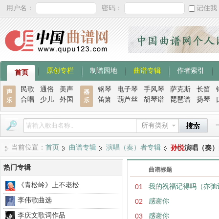
用户名：
密码：
记住我
原创专栏
制谱园地
曲谱专辑
作者索引
首页
民歌
通俗
美声
钢琴
电子琴
手风琴
萨克斯
长笛
声
器
合唱
少儿
外国
笛箫
葫芦丝
胡琴谱
琵琶谱
扬琴
乐
乐
所有类别
当前位置：
首页
曲谱专辑
演唱（奏）者专辑
孙悦
演唱（奏）
热门专辑
曲谱标题
《青松岭》上不老松
01
我的祝福记得吗（亦弛
李伟歌曲选
02
感谢你
李庆文歌词作品
03
感谢你