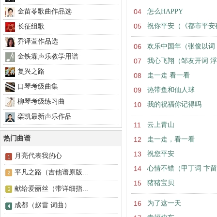
金苗苓歌曲作品选
04
怎么HAPPY
05
祝你平安（《都市平安
长征组歌
乔译萱作品选
06
欢乐中国年（张俊以词
金铁霖声乐教学用谱
07
我心飞翔（邹友开词 
复兴之路
08
走一走 看一看
口琴考级曲集
09
热带鱼和仙人球
柳琴考级练习曲
10
我的祝福你记得吗
栾凯最新声乐作品
11
云上青山
热门曲谱
12
走一走，看一看
13
祝您平安
月亮代表我的心
14
心情不错（甲丁词 卞
平凡之路（吉他谱原版...
15
猪猪宝贝
献给爱丽丝（带详细指...
16
为了这一天
成都（赵雷 词曲）