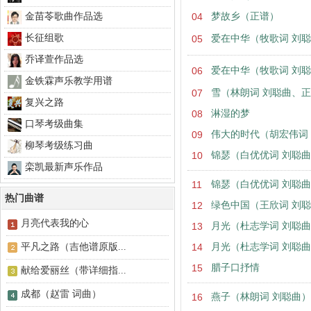
金苗苓歌曲作品选
04
梦故乡（正谱）
长征组歌
05
爱在中华（牧歌词 刘
乔译萱作品选
06
爱在中华（牧歌词 刘
金铁霖声乐教学用谱
07
雪（林朗词 刘聪曲、
复兴之路
08
淋湿的梦
口琴考级曲集
09
伟大的时代（胡宏伟词
柳琴考级练习曲
10
锦瑟（白优优词 刘聪曲 
栾凯最新声乐作品
11
锦瑟（白优优词 刘聪
热门曲谱
12
绿色中国（王欣词 刘
月亮代表我的心
13
月光（杜志学词 刘聪
平凡之路（吉他谱原版...
14
月光（杜志学词 刘聪
15
腊子口抒情
献给爱丽丝（带详细指...
成都（赵雷 词曲）
16
燕子（林朗词 刘聪曲）