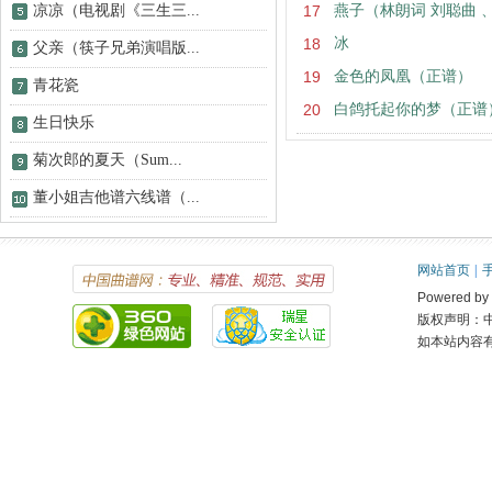
凉凉（电视剧《三生三...
17
燕子（林朗词 刘聪曲 
18
冰
父亲（筷子兄弟演唱版...
19
金色的凤凰（正谱）
青花瓷
20
白鸽托起你的梦（正谱
生日快乐
菊次郎的夏天（Sum...
董小姐吉他谱六线谱（...
网站首页
|
Powered 
版权声明：
如本站内容