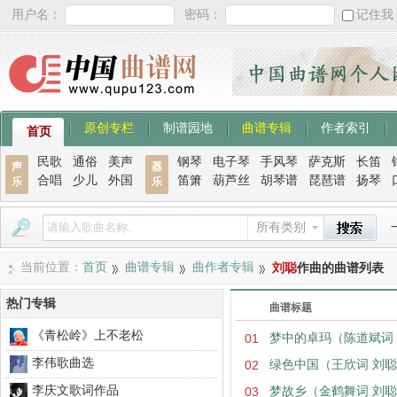
用户名：
密码：
记住我
原创专栏
制谱园地
曲谱专辑
作者索引
首页
民歌
通俗
美声
钢琴
电子琴
手风琴
萨克斯
长笛
声
器
合唱
少儿
外国
笛箫
葫芦丝
胡琴谱
琵琶谱
扬琴
乐
乐
所有类别
当前位置：
首页
曲谱专辑
曲作者专辑
刘聪
作曲的曲谱列表
热门专辑
曲谱标题
《青松岭》上不老松
01
梦中的卓玛（陈道斌词
李伟歌曲选
02
绿色中国（王欣词 刘
李庆文歌词作品
03
梦故乡（金鹤舞词 刘