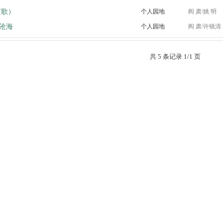
京歌）
个人园地
阎 肃/姚 明
沧海
个人园地
阎 肃/许镜清
共 5 条记录 1/1 页