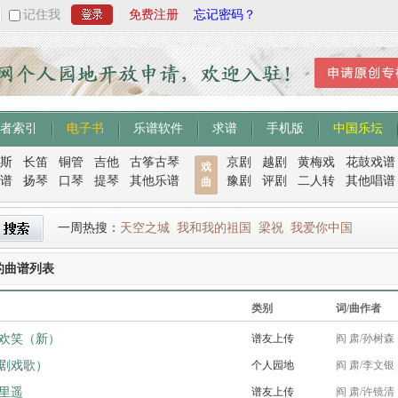
记住我
免费注册
忘记密码？
者索引
电子书
乐谱软件
求谱
手机版
中国乐坛
斯
长笛
铜管
吉他
古筝古琴
京剧
越剧
黄梅戏
花鼓戏谱
戏
谱
扬琴
口琴
提琴
其他乐谱
豫剧
评剧
二人转
其他唱谱
曲
一周热搜：
天空之城
我和我的祖国
梁祝
我爱你中国
的曲谱列表
类别
词/曲作者
欢笑（新）
谱友上传
阎 肃/孙树森
剧戏歌）
个人园地
阎 肃/李文银
里遥
谱友上传
阎 肃/许镜清