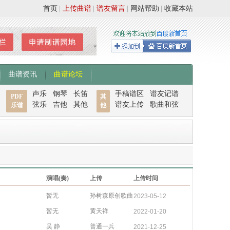
首页
|
上传曲谱
|
谱友留言
|
网站帮助
|
收藏本站
曲谱资讯
曲谱论坛
声乐
钢琴
长笛
手稿谱区
谱友记谱
PDF
其
弦乐
吉他
其他
谱友上传
歌曲和弦
乐谱
他
演唱(奏)
上传
上传时间
暂无
孙树森原创歌曲
2023-05-12
暂无
黄天祥
2022-01-20
吴 静
普通一兵
2021-12-25