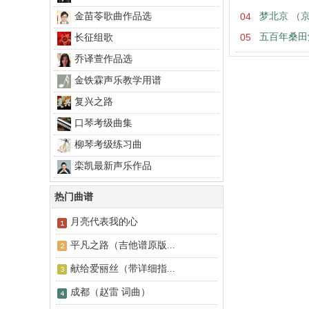
金苗苓歌曲作品选
04
梦北京 （
05
五百年桑田
长征组歌
乔译萱作品选
金铁霖声乐教学用谱
复兴之路
口琴考级曲集
柳琴考级练习曲
栾凯最新声乐作品
热门曲谱
月亮代表我的心
平凡之路（吉他谱原版...
献给爱丽丝（带详细指...
成都（赵雷 词曲）