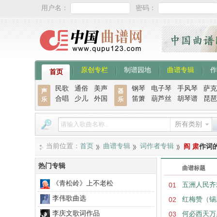
用户名：
密码：
原创专栏
制谱园地
曲谱专辑
作
首页
民歌
通俗
美声
钢琴
电子琴
手风琴
萨克
声
器
合唱
少儿
外国
笛箫
葫芦丝
胡琴谱
琵琶
乐
乐
所有类别
当前位置：
首页
曲谱专辑
词作者专辑
阎 肃
作词
热门专辑
曲谱标题
《青松岭》上不老松
01
五洲人民齐
李伟歌曲选
02
红梅赞（锡
李庆文歌词作品
03
何必西天万