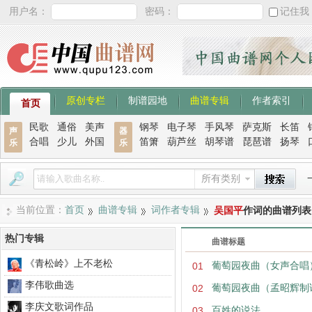
用户名：
密码：
记住我
原创专栏
制谱园地
曲谱专辑
作者索引
首页
民歌
通俗
美声
钢琴
电子琴
手风琴
萨克斯
长笛
声
器
合唱
少儿
外国
笛箫
葫芦丝
胡琴谱
琵琶谱
扬琴
乐
乐
所有类别
当前位置：
首页
曲谱专辑
词作者专辑
吴国平
作词的曲谱列表
热门专辑
曲谱标题
《青松岭》上不老松
01
葡萄园夜曲（女声合唱
李伟歌曲选
02
葡萄园夜曲（孟昭辉制
李庆文歌词作品
03
百姓的说法