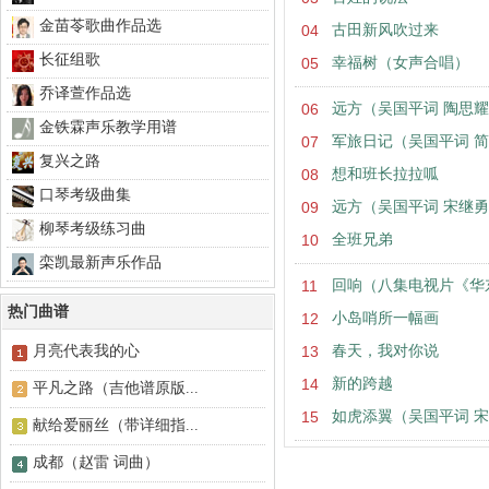
金苗苓歌曲作品选
04
古田新风吹过来
长征组歌
05
幸福树（女声合唱）
乔译萱作品选
06
远方（吴国平词 陶思
金铁霖声乐教学用谱
07
军旅日记（吴国平词 
复兴之路
08
想和班长拉拉呱
口琴考级曲集
09
远方（吴国平词 宋继
柳琴考级练习曲
10
全班兄弟
栾凯最新声乐作品
11
回响（八集电视片《华
热门曲谱
12
小岛哨所一幅画
月亮代表我的心
13
春天，我对你说
14
新的跨越
平凡之路（吉他谱原版...
15
如虎添翼（吴国平词 
献给爱丽丝（带详细指...
成都（赵雷 词曲）