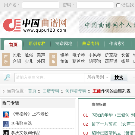
用户名：
密码：
记住我
原创专栏
制谱园地
曲谱专辑
作者索引
首页
民歌
通俗
美声
钢琴
电子琴
手风琴
萨克斯
长笛
声
器
合唱
少儿
外国
笛箫
葫芦丝
胡琴谱
琵琶谱
扬琴
乐
乐
所有类别
当前位置：
首页
曲谱专辑
词作者专辑
王健
作词的曲谱列表
热门专辑
曲谱标题
《青松岭》上不老松
01
闪光的年华（王健词 
李伟歌曲选
02
留下一片荫凉 （女声
李庆文歌词作品
03
貂蝉已随清风去（箫谱