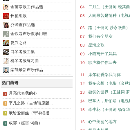
金苗苓歌曲作品选
04
二月兰（王健词 晓其
05
人间最苦是情种（电视
长征组歌
乔译萱作品选
06
路（王健词 沙永跃曲）
金铁霖声乐教学用谱
07
我们有个朋友
复兴之路
08
星海之歌
口琴考级曲集
09
小猫离开了妈妈
柳琴考级练习曲
10
歌声将伴你归去
栾凯最新声乐作品
11
库尔勒香梨我问你
热门曲谱
12
我多么想（电影《金秋
13
微笑的世界（王健词 
月亮代表我的心
14
巴掌大，那怕啥（电视
平凡之路（吉他谱原版...
15
牵牛花（王健词 杨春
献给爱丽丝（带详细指...
16
心中美丽的地方
成都（赵雷 词曲）