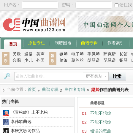
用户名：
密码：
记住我
原创专栏
制谱园地
曲谱专辑
作者索引
首页
民歌
通俗
美声
钢琴
电子琴
手风琴
萨克斯
长笛
声
器
合唱
少儿
外国
笛箫
葫芦丝
胡琴谱
琵琶谱
扬琴
乐
乐
所有类别
当前位置：
首页
曲谱专辑
曲作者专辑
梁帅
作曲的曲谱列表
热门专辑
曲谱标题
《青松岭》上不老松
01
不能不想你
李伟歌曲选
02
不能不想你
李庆文歌词作品
03
错误的恋曲