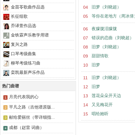
金苗苓歌曲作品选
04
旧梦（刘晓超）
05
等你在老地方（周冰倩
长征组歌
乔译萱作品选
06
夜朦胧泪朦胧
金铁霖声乐教学用谱
07
错误的恋曲（刘晓超）
复兴之路
08
旧梦（刘晓超）
口琴考级曲集
09
甜甜情歌
柳琴考级练习曲
10
旧梦
栾凯最新声乐作品
11
旧梦（刘晓超）
热门曲谱
12
旧梦
13
莲花朵朵开天边
月亮代表我的心
14
又见梅花开
平凡之路（吉他谱原版...
15
唱给她听
献给爱丽丝（带详细指...
成都（赵雷 词曲）