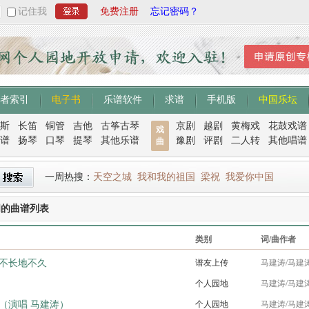
记住我
免费注册
忘记密码？
者索引
电子书
乐谱软件
求谱
手机版
中国乐坛
斯
长笛
铜管
吉他
古筝古琴
京剧
越剧
黄梅戏
花鼓戏谱
戏
谱
扬琴
口琴
提琴
其他乐谱
豫剧
评剧
二人转
其他唱谱
曲
一周热搜：
天空之城
我和我的祖国
梁祝
我爱你中国
词的曲谱列表
类别
词/曲作者
不长地不久
谱友上传
马建涛/马建
个人园地
马建涛/马建
（演唱 马建涛）
个人园地
马建涛/马建