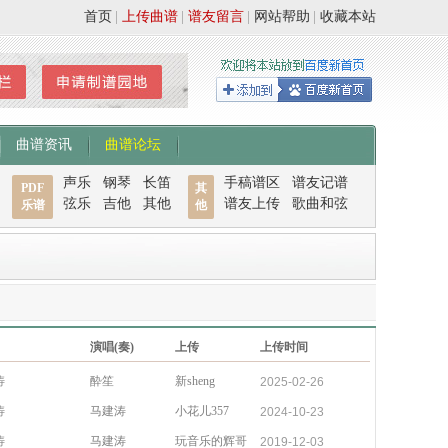
首页
|
上传曲谱
|
谱友留言
|
网站帮助
|
收藏本站
曲谱资讯
曲谱论坛
声乐
钢琴
长笛
手稿谱区
谱友记谱
PDF
其
弦乐
吉他
其他
谱友上传
歌曲和弦
乐谱
他
演唱(奏)
上传
上传时间
涛
酔笙
新sheng
2025-02-26
涛
马建涛
小花儿357
2024-10-23
涛
马建涛
玩音乐的辉哥
2019-12-03