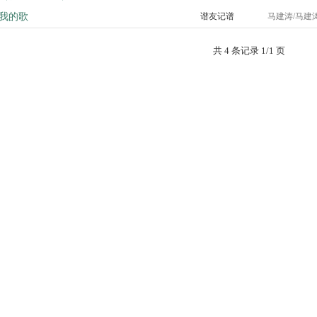
我的歌
谱友记谱
马建涛/马建
共 4 条记录 1/1 页