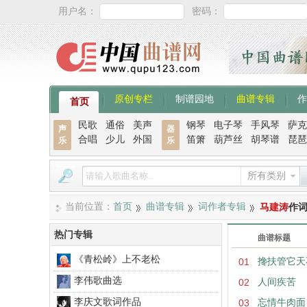
用户名：
密码：
原创专栏
制谱园地
曲谱专辑
作
首页
民歌
通俗
美声
钢琴
电子琴
手风琴
萨克
声
器
合唱
少儿
外国
笛箫
葫芦丝
胡琴谱
琵琶
乐
乐
所有类别
当前位置：
首页
曲谱专辑
词作者专辑
马建涛
作
热门专辑
曲谱标题
《青松岭》上不老松
01
搀扶管它天
李伟歌曲选
02
人间疾苦
李庆文歌词作品
03
忘情牛肉面