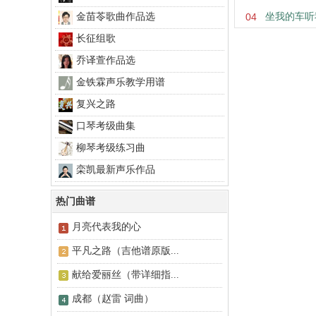
金苗苓歌曲作品选
04
坐我的车听
长征组歌
乔译萱作品选
金铁霖声乐教学用谱
复兴之路
口琴考级曲集
柳琴考级练习曲
栾凯最新声乐作品
热门曲谱
月亮代表我的心
平凡之路（吉他谱原版...
献给爱丽丝（带详细指...
成都（赵雷 词曲）