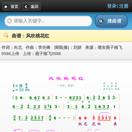
|
登录
注册
首页
返回
搜曲谱
曲谱：风吹桃花红
作词：
向北
作曲：
李先锋
演唱(奏)：
刘妍
来源：
谱友燕子南飞
0586上传
上传：
燕子南飞0586